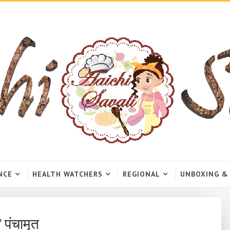
NCE
HEALTH WATCHERS
REGIONAL
UNBOXING &
पंचामृत