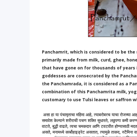
Panchamrit, which is considered to be the
primarily made from milk, curd, ghee, honey
that have gone on for thousands of years in
goddesses are consecrated by the Pancha
the Panchamrada, it is considered as a Panc
combination of this Panchamrita milk, yogu
customary to use Tulsi leaves or saffron 
 असा हा या पंचामृताचा महिमा आहे, त्याबरोबरच याचा रोजच्या आहारात समावेश केला तर निरोगी राहण्यासाठी खुप मदत होते. पंचामृताचा आहारात 
समावेश केल्याने शरीराची पचण शक्ति सुधारते, लठ्ठपणा कमी करण्
वाटते, बुद्धी वाढते, त्वचा चमकदार आणि टवटवीत होण्यासाठी मदत होत
असते, मनामध्ये कार्बोहाइड्रेट असतात, त्यामुळे ताकद, स्टैमिना व