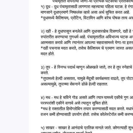
          पंचामृतात वापरल्या जाणा-या प्रत्येक घटकांचा प्रतिका
१) दूध - दुध पंचामृतासाठी लागणारा महत्त्वाचा पहिला घटक. हे रंगाने
माणसाने दूधाप्रमाणे निष्‍कलंक व्‍हावे असा अर्थ सुचित करत आहे. 
*दुधामध्ये कैल्शियम, प्रोटिन, विटामिन आणि बरेच पोषक तत्व 
२) दही - हे दुधापासुन बनलेले आणि दूधासारखेच दिसणारे, दही हे भरभरा
रुपांतरीत करण्याचा गुणधर्म आहे. पंचामृतातील अविभाज्य घटक असणा
आत्मसात करावे आणि त्‍यानंतर आपल्या सहवासामध्‍ये येणा-या इतर व्‍
*दही पचनास मदत करते, तसेच कैल्शियम चे प्रमाण जास्त असल्
मदत होते.
३) तुप - हे स्निग्‍ध पदार्थ म्हणून ओळखले जाते, तर हे तुप स्‍नेह
करते.
*तुपामध्ये हेल्दी असतात, यामुळे मेंदूची कार्यक्षमता वाढते, तुप
असल्यामुळे, तुपाच्या सेवनाने डोळे हेल्दी राहतात.
४) मध - मध हे चविने गोड असते आणि त्‍याच्‍ यामध्ये एकीचे गुण आ
परस्‍परांशी एकीने वागावे असे त्‍यातून सुचित होते.
*मध हे रक्तातील हिमोग्लोबिन तयार करण्यासाठी मदत करते. मधाच
वजन कमी होण्यासाठी उपयोग होतो. तसेच कोलेस्टेरॉल कमी करण्या
५) साखर - साखर हे आनंदाचे प्रतिक मानले जाते. कोणत्याही शुभका