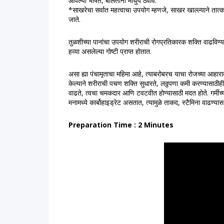
आपल्या भाषेत, बोलताना माधुर्य ठेवावे.
*साखरेचा सर्वात महत्वाचा उपयोग म्हणजे, साखर खाल्ल्याने तात
जाते.
तुळशीच्या पानांचा उपयोग शरीराची रोगप्रतिकारक शक्ति वाढविण्यासाठी
हव्‍या असलेल्‍या गोष्‍टी प्राप्‍त होतात. 
असा ह्या पंचामृताचा महिमा आहे, त्याबरोबरच याचा रोजच्या आहार
केल्याने शरीराची पचण शक्ति सुधारते, लठ्ठपणा कमी करण्यासाठीही 
वाढते, त्वचा चमकदार आणि टवटवीत होण्यासाठी मदत होते. गर्मीच्या
मनामध्ये कार्बोहाइड्रेट असतात, त्यामुळे ताकद, स्टैमिना वाढण्या
Preparation Time : 2 Minutes