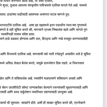
त्‍मक विचार करण्‍यात आला आहे, तो अशा प्रकारे,
 शुभ्र, दुधाला आपल्या संस्कृतीत पावित्र्याचे प्रतिक मानले गेले आहे. यामध्‍ये 
असतात. हाडांच्या वाढीसाठी आवश्यक असणारा घटक म्हणजे दुध.
टीचे प्रतिक आहे.  अशा ह्या दह्यामध्ये इतर पदार्थांना स्‍वतःच्‍या गुणामध्‍ये 
रे हे दही सुचित करते की, माणसाने प्रथम निष्‍कलंक व्‍हावे आणि चांगले गुण 
यक्‍तींनाही तसाच संदेश द्यावा. 
याने हाडे बळकट होण्यास आणि दात, हिरड्या आणि नखे मजबूत करण्यासाठीही 
ाचे आणि विजयाचे प्रतिक आहे. माणसाची सर्व नाती स्‍नेहपूर्ण असावीत असे हे सुचित 
 पोटामध्ये असिड लेव्हल बैलंस करते, यामुळे डायजेशन ठिक राहते. अ जिवनसत्व 
हेत आणि ते शक्तिवर्धक आहे. व्‍यक्‍तीने मधाप्रमाणे शक्तिवान असावे आणि 
े सेवन उपाशीपोटी कोमट पाण्याबरोबर केल्याने पचनशक्ती सुधारण्यासाठी आणि 
साठी आणि ब्लड सर्कुलेशन व्यवस्थित राहण्यासाठी उपयुक्त आहे.
र्या ची सुरुवात  साखरेने होते. अशी ही साखर सुचित करते की, प्रत्येकाने 