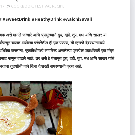
017
in
COOKBOOK
,
FESTIVAL RECIPE
वाह #SweetDrink #HeathyDrink #AaichiSavali
वश्यक असे मानले जाणारे आणि प्रामुख्याने दुध, दही, तुप, मध आणि साखर या
ांपासून चालत आलेल्या परंपरेतील ही एक परंपरा, ती म्हणजे देवस्थानांमध्ये
ा अभिषेक करताना, पूजाविधीमध्ये समाविष्‍ट असलेल्या प्रत्‍येक पदार्थासाठी एक मंत्र
 प्रसाद म्हणुन वाटले जाते. तर असे हे पंचामृत दुध, दही, तुप, मध आणि साखर यांचे
ाना तुळशीची पाने किंवा केशरही वापरण्याची प्रथा आहे.