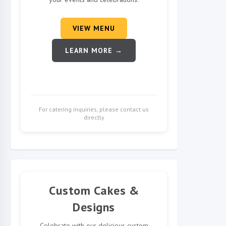
VIEW MENU
LEARN MORE →
For catering inquiries, please contact us
directly
Custom Cakes &
Designs
Celebrate with our delicious custom