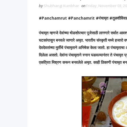
by
Shubhangi Kumbhar
on
Friday, November 03, 2
#Panchamrut #Panchamrit #पंचामृत #तुळशीवि
पंचामृत म्हणजे देवांच्या षोडशोपचार पूजेसाठी लागणारे सर्वात आ
घटकांपासुन बनवले जाणारे अमृत. भारतीय संस्कृती मध्ये हजारो वर्ष
देवदेवतांच्या मुर्तींचे पंचामृताने अभिषेक केला जातो. हा पंचामृताच
दिलेला असतो. देवांना पंचामृताने स्‍नान घडवल्‍यानंतर ते पंचामृत
एकत्रित मिश्रण करून बनवलेले अमृत. काही ठिकाणी पंचामृत बनवत